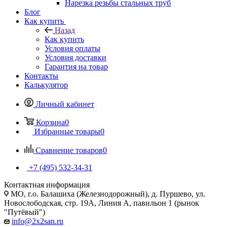
Нарезка резьбы стальных труб
Блог
Как купить
Назад
Как купить
Условия оплаты
Условия доставки
Гарантия на товар
Контакты
Калькулятор
Личный кабинет
Корзина
0
Избранные товары
0
Сравнение товаров
0
+7 (495) 532‑34‑31
Контактная информация
МО, г.о. Балашиха (Железнодорожный), д. Пуршево, ул.
Новослободская, стр. 19А, Линия А, павильон 1 (рынок
"Путёвый")
info@2x2san.ru