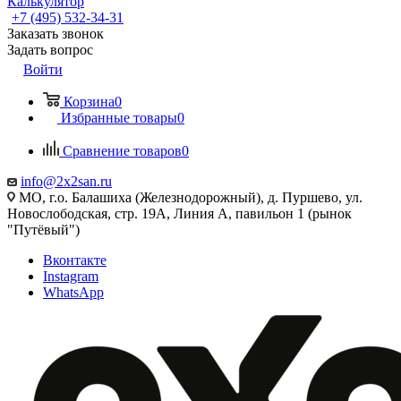
Калькулятор
+7 (495) 532‑34‑31
Заказать звонок
Задать вопрос
Войти
Корзина
0
Избранные товары
0
Сравнение товаров
0
info@2x2san.ru
МО, г.о. Балашиха (Железнодорожный), д. Пуршево, ул.
Новослободская, стр. 19А, Линия А, павильон 1 (рынок
"Путёвый")
Вконтакте
Instagram
WhatsApp