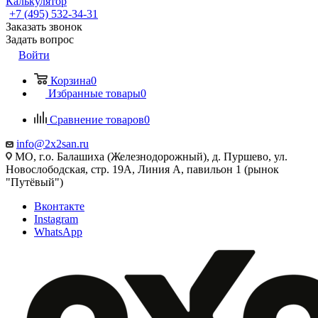
Калькулятор
+7 (495) 532‑34‑31
Заказать звонок
Задать вопрос
Войти
Корзина
0
Избранные товары
0
Сравнение товаров
0
info@2x2san.ru
МО, г.о. Балашиха (Железнодорожный), д. Пуршево, ул.
Новослободская, стр. 19А, Линия А, павильон 1 (рынок
"Путёвый")
Вконтакте
Instagram
WhatsApp