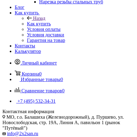
Нарезка резьбы стальных труб
Блог
Как купить
Назад
Как купить
Условия оплаты
Условия доставки
Гарантия на товар
Контакты
Калькулятор
Личный кабинет
Корзина
0
Избранные товары
0
Сравнение товаров
0
+7 (495) 532‑34‑31
Контактная информация
МО, г.о. Балашиха (Железнодорожный), д. Пуршево, ул.
Новослободская, стр. 19А, Линия А, павильон 1 (рынок
"Путёвый")
info@2x2san.ru