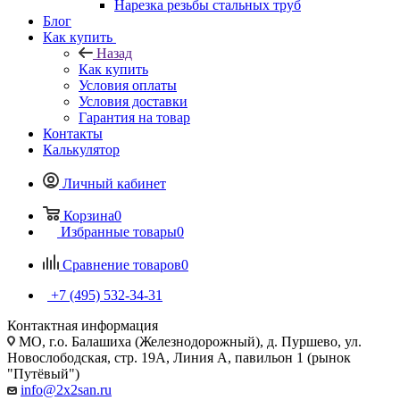
Нарезка резьбы стальных труб
Блог
Как купить
Назад
Как купить
Условия оплаты
Условия доставки
Гарантия на товар
Контакты
Калькулятор
Личный кабинет
Корзина
0
Избранные товары
0
Сравнение товаров
0
+7 (495) 532‑34‑31
Контактная информация
МО, г.о. Балашиха (Железнодорожный), д. Пуршево, ул.
Новослободская, стр. 19А, Линия А, павильон 1 (рынок
"Путёвый")
info@2x2san.ru