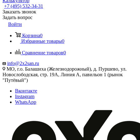
Калькулятор
+7 (495) 532‑34‑31
Заказать звонок
Задать вопрос
Войти
Корзина
0
Избранные товары
0
Сравнение товаров
0
info@2x2san.ru
МО, г.о. Балашиха (Железнодорожный), д. Пуршево, ул.
Новослободская, стр. 19А, Линия А, павильон 1 (рынок
"Путёвый")
Вконтакте
Instagram
WhatsApp