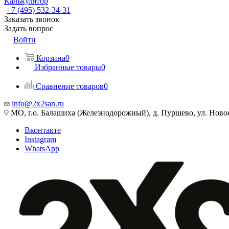
Калькулятор
+7 (495) 532‑34‑31
Заказать звонок
Задать вопрос
Войти
Корзина
0
Избранные товары
0
Сравнение товаров
0
info@2x2san.ru
МО, г.о. Балашиха (Железнодорожный), д. Пуршево, ул. Новос
Вконтакте
Instagram
WhatsApp