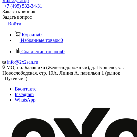
Калькулятор
+7 (495) 532‑34‑31
Заказать звонок
Задать вопрос
Войти
Корзина
0
Избранные товары
0
Сравнение товаров
0
info@2x2san.ru
МО, г.о. Балашиха (Железнодорожный), д. Пуршево, ул.
Новослободская, стр. 19А, Линия А, павильон 1 (рынок
"Путёвый")
Вконтакте
Instagram
WhatsApp