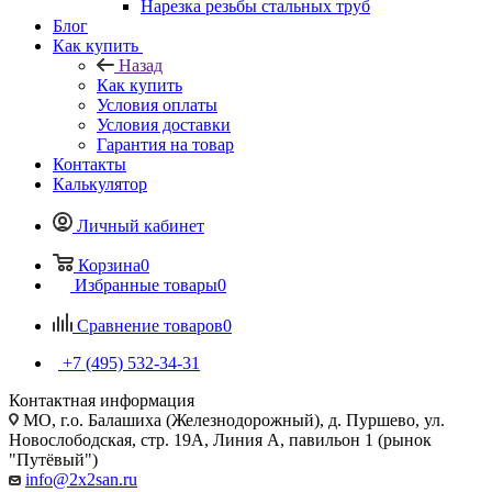
Нарезка резьбы стальных труб
Блог
Как купить
Назад
Как купить
Условия оплаты
Условия доставки
Гарантия на товар
Контакты
Калькулятор
Личный кабинет
Корзина
0
Избранные товары
0
Сравнение товаров
0
+7 (495) 532‑34‑31
Контактная информация
МО, г.о. Балашиха (Железнодорожный), д. Пуршево, ул.
Новослободская, стр. 19А, Линия А, павильон 1 (рынок
"Путёвый")
info@2x2san.ru