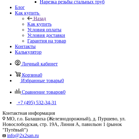
Нарезка резьбы стальных труб
Блог
Как купить
Назад
Как купить
Условия оплаты
Условия доставки
Гарантия на товар
Контакты
Калькулятор
Личный кабинет
Корзина
0
Избранные товары
0
Сравнение товаров
0
+7 (495) 532‑34‑31
Контактная информация
МО, г.о. Балашиха (Железнодорожный), д. Пуршево, ул.
Новослободская, стр. 19А, Линия А, павильон 1 (рынок
"Путёвый")
info@2x2san.ru