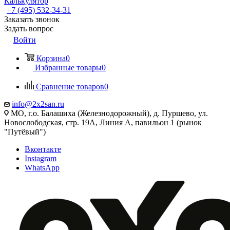
Калькулятор
+7 (495) 532‑34‑31
Заказать звонок
Задать вопрос
Войти
Корзина
0
Избранные товары
0
Сравнение товаров
0
info@2x2san.ru
МО, г.о. Балашиха (Железнодорожный), д. Пуршево, ул.
Новослободская, стр. 19А, Линия А, павильон 1 (рынок
"Путёвый")
Вконтакте
Instagram
WhatsApp