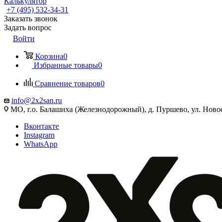
Калькулятор
+7 (495) 532‑34‑31
Заказать звонок
Задать вопрос
Войти
Корзина
0
Избранные товары
0
Сравнение товаров
0
info@2x2san.ru
МО, г.о. Балашиха (Железнодорожный), д. Пуршево, ул. Новос
Вконтакте
Instagram
WhatsApp