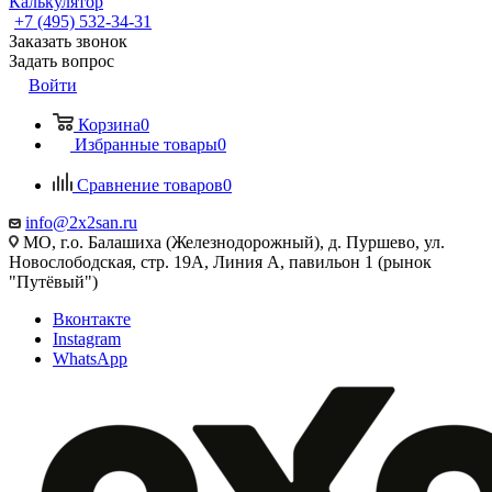
Калькулятор
+7 (495) 532‑34‑31
Заказать звонок
Задать вопрос
Войти
Корзина
0
Избранные товары
0
Сравнение товаров
0
info@2x2san.ru
МО, г.о. Балашиха (Железнодорожный), д. Пуршево, ул.
Новослободская, стр. 19А, Линия А, павильон 1 (рынок
"Путёвый")
Вконтакте
Instagram
WhatsApp