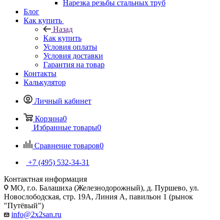
Нарезка резьбы стальных труб
Блог
Как купить
Назад
Как купить
Условия оплаты
Условия доставки
Гарантия на товар
Контакты
Калькулятор
Личный кабинет
Корзина
0
Избранные товары
0
Сравнение товаров
0
+7 (495) 532‑34‑31
Контактная информация
МО, г.о. Балашиха (Железнодорожный), д. Пуршево, ул.
Новослободская, стр. 19А, Линия А, павильон 1 (рынок
"Путёвый")
info@2x2san.ru