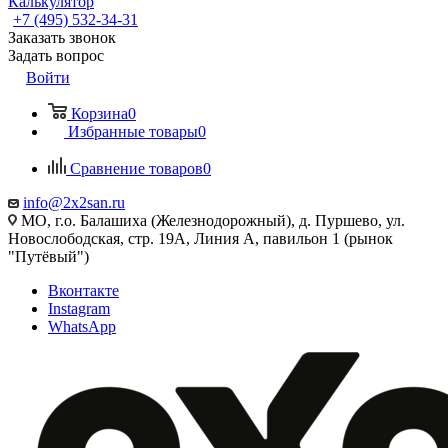
Калькулятор
+7 (495) 532‑34‑31
Заказать звонок
Задать вопрос
Войти
Корзина
0
Избранные товары
0
Сравнение товаров
0
info@2x2san.ru
МО, г.о. Балашиха (Железнодорожный), д. Пуршево, ул.
Новослободская, стр. 19А, Линия А, павильон 1 (рынок
"Путёвый")
Вконтакте
Instagram
WhatsApp