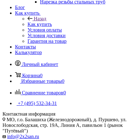
Нарезка резьбы стальных труб
Блог
Как купить
Назад
Как купить
Условия оплаты
Условия доставки
Гарантия на товар
Контакты
Калькулятор
Личный кабинет
Корзина
0
Избранные товары
0
Сравнение товаров
0
+7 (495) 532‑34‑31
Контактная информация
МО, г.о. Балашиха (Железнодорожный), д. Пуршево, ул.
Новослободская, стр. 19А, Линия А, павильон 1 (рынок
"Путёвый")
info@2x2san.ru