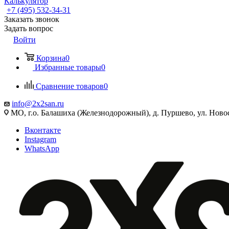
Калькулятор
+7 (495) 532‑34‑31
Заказать звонок
Задать вопрос
Войти
Корзина
0
Избранные товары
0
Сравнение товаров
0
info@2x2san.ru
МО, г.о. Балашиха (Железнодорожный), д. Пуршево, ул. Новос
Вконтакте
Instagram
WhatsApp