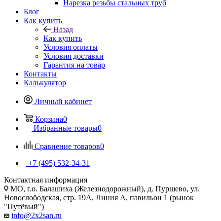
Нарезка резьбы стальных труб
Блог
Как купить
Назад
Как купить
Условия оплаты
Условия доставки
Гарантия на товар
Контакты
Калькулятор
Личный кабинет
Корзина
0
Избранные товары
0
Сравнение товаров
0
+7 (495) 532‑34‑31
Контактная информация
МО, г.о. Балашиха (Железнодорожный), д. Пуршево, ул.
Новослободская, стр. 19А, Линия А, павильон 1 (рынок
"Путёвый")
info@2x2san.ru