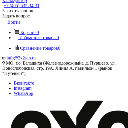
Калькулятор
+7 (495) 532‑34‑31
Заказать звонок
Задать вопрос
Войти
Корзина
0
Избранные товары
0
Сравнение товаров
0
info@2x2san.ru
МО, г.о. Балашиха (Железнодорожный), д. Пуршево, ул.
Новослободская, стр. 19А, Линия А, павильон 1 (рынок
"Путёвый")
Вконтакте
Instagram
WhatsApp