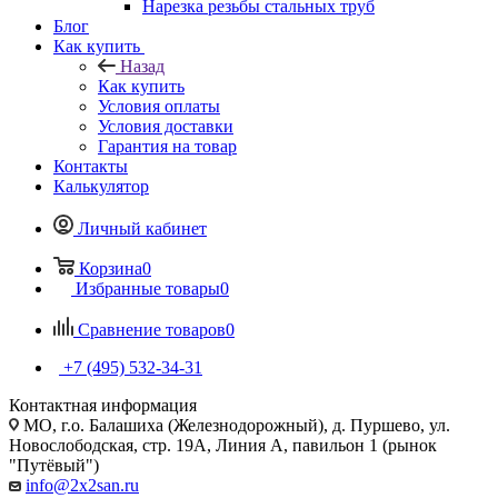
Нарезка резьбы стальных труб
Блог
Как купить
Назад
Как купить
Условия оплаты
Условия доставки
Гарантия на товар
Контакты
Калькулятор
Личный кабинет
Корзина
0
Избранные товары
0
Сравнение товаров
0
+7 (495) 532‑34‑31
Контактная информация
МО, г.о. Балашиха (Железнодорожный), д. Пуршево, ул.
Новослободская, стр. 19А, Линия А, павильон 1 (рынок
"Путёвый")
info@2x2san.ru