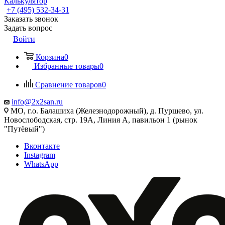
Калькулятор
+7 (495) 532‑34‑31
Заказать звонок
Задать вопрос
Войти
Корзина
0
Избранные товары
0
Сравнение товаров
0
info@2x2san.ru
МО, г.о. Балашиха (Железнодорожный), д. Пуршево, ул.
Новослободская, стр. 19А, Линия А, павильон 1 (рынок
"Путёвый")
Вконтакте
Instagram
WhatsApp