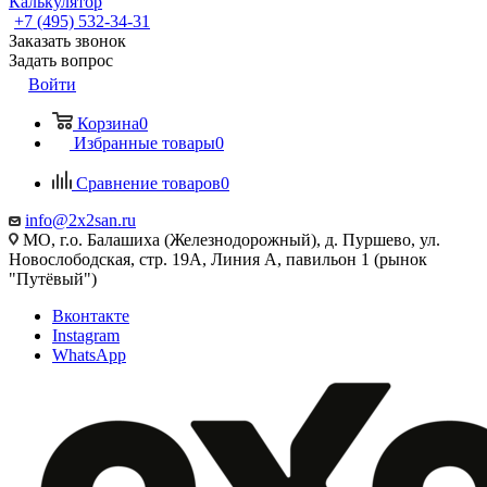
Калькулятор
+7 (495) 532‑34‑31
Заказать звонок
Задать вопрос
Войти
Корзина
0
Избранные товары
0
Сравнение товаров
0
info@2x2san.ru
МО, г.о. Балашиха (Железнодорожный), д. Пуршево, ул.
Новослободская, стр. 19А, Линия А, павильон 1 (рынок
"Путёвый")
Вконтакте
Instagram
WhatsApp