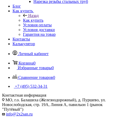
Нарезка резьбы стальных труб
Блог
Как купить
Назад
Как купить
Условия оплаты
Условия доставки
Гарантия на товар
Контакты
Калькулятор
Личный кабинет
Корзина
0
Избранные товары
0
Сравнение товаров
0
+7 (495) 532‑34‑31
Контактная информация
МО, г.о. Балашиха (Железнодорожный), д. Пуршево, ул.
Новослободская, стр. 19А, Линия А, павильон 1 (рынок
"Путёвый")
info@2x2san.ru