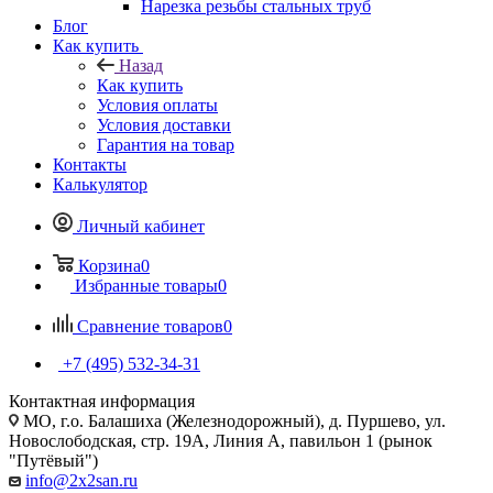
Нарезка резьбы стальных труб
Блог
Как купить
Назад
Как купить
Условия оплаты
Условия доставки
Гарантия на товар
Контакты
Калькулятор
Личный кабинет
Корзина
0
Избранные товары
0
Сравнение товаров
0
+7 (495) 532‑34‑31
Контактная информация
МО, г.о. Балашиха (Железнодорожный), д. Пуршево, ул.
Новослободская, стр. 19А, Линия А, павильон 1 (рынок
"Путёвый")
info@2x2san.ru