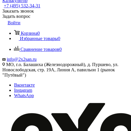
Калькулятор
+7 (495) 532‑34‑31
Заказать звонок
Задать вопрос
Войти
Корзина
0
Избранные товары
0
Сравнение товаров
0
info@2x2san.ru
МО, г.о. Балашиха (Железнодорожный), д. Пуршево, ул.
Новослободская, стр. 19А, Линия А, павильон 1 (рынок
"Путёвый")
Вконтакте
Instagram
WhatsApp