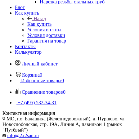
Нарезка резьбы стальных труб
Блог
Как купить
Назад
Как купить
Условия оплаты
Условия доставки
Гарантия на товар
Контакты
Калькулятор
Личный кабинет
Корзина
0
Избранные товары
0
Сравнение товаров
0
+7 (495) 532‑34‑31
Контактная информация
МО, г.о. Балашиха (Железнодорожный), д. Пуршево, ул.
Новослободская, стр. 19А, Линия А, павильон 1 (рынок
"Путёвый")
info@2x2san.ru