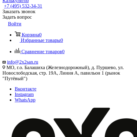
Калькулятор
+7 (495) 532‑34‑31
Заказать звонок
Задать вопрос
Войти
Корзина
0
Избранные товары
0
Сравнение товаров
0
info@2x2san.ru
МО, г.о. Балашиха (Железнодорожный), д. Пуршево, ул.
Новослободская, стр. 19А, Линия А, павильон 1 (рынок
"Путёвый")
Вконтакте
Instagram
WhatsApp