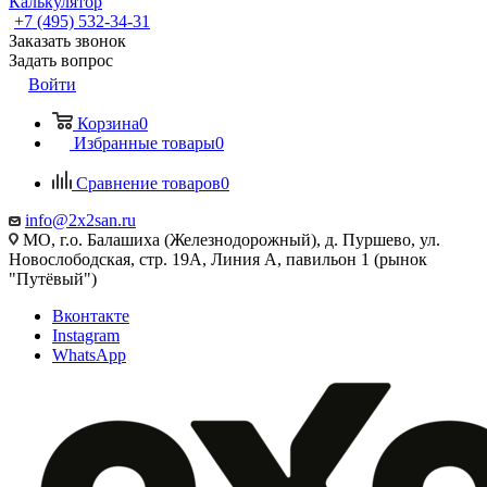
Калькулятор
+7 (495) 532‑34‑31
Заказать звонок
Задать вопрос
Войти
Корзина
0
Избранные товары
0
Сравнение товаров
0
info@2x2san.ru
МО, г.о. Балашиха (Железнодорожный), д. Пуршево, ул.
Новослободская, стр. 19А, Линия А, павильон 1 (рынок
"Путёвый")
Вконтакте
Instagram
WhatsApp