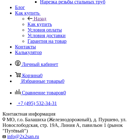
Нарезка резьбы стальных труб
Блог
Как купить
Назад
Как купить
Условия оплаты
Условия доставки
Гарантия на товар
Контакты
Калькулятор
Личный кабинет
Корзина
0
Избранные товары
0
Сравнение товаров
0
+7 (495) 532‑34‑31
Контактная информация
МО, г.о. Балашиха (Железнодорожный), д. Пуршево, ул.
Новослободская, стр. 19А, Линия А, павильон 1 (рынок
"Путёвый")
info@2x2san.ru