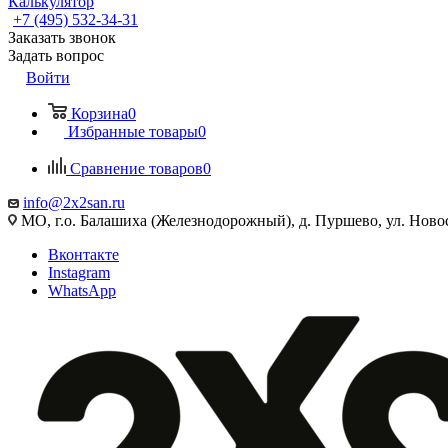
Калькулятор
+7 (495) 532‑34‑31
Заказать звонок
Задать вопрос
Войти
Корзина
0
Избранные товары
0
Сравнение товаров
0
info@2x2san.ru
МО, г.о. Балашиха (Железнодорожный), д. Пуршево, ул. Новос
Вконтакте
Instagram
WhatsApp