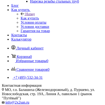
Нарезка резьбы стальных труб
Блог
Как купить
Назад
Как купить
Условия оплаты
Условия доставки
Гарантия на товар
Контакты
Калькулятор
Личный кабинет
Корзина
0
Избранные товары
0
Сравнение товаров
0
+7 (495) 532‑34‑31
Контактная информация
МО, г.о. Балашиха (Железнодорожный), д. Пуршево, ул.
Новослободская, стр. 19А, Линия А, павильон 1 (рынок
"Путёвый")
info@2x2san.ru