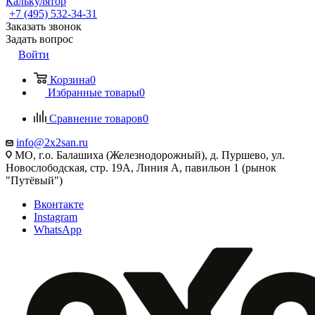
Калькулятор
+7 (495) 532‑34‑31
Заказать звонок
Задать вопрос
Войти
Корзина
0
Избранные товары
0
Сравнение товаров
0
info@2x2san.ru
МО, г.о. Балашиха (Железнодорожный), д. Пуршево, ул.
Новослободская, стр. 19А, Линия А, павильон 1 (рынок
"Путёвый")
Вконтакте
Instagram
WhatsApp