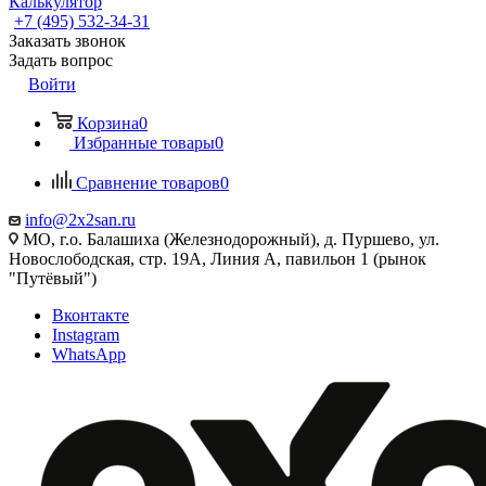
Калькулятор
+7 (495) 532‑34‑31
Заказать звонок
Задать вопрос
Войти
Корзина
0
Избранные товары
0
Сравнение товаров
0
info@2x2san.ru
МО, г.о. Балашиха (Железнодорожный), д. Пуршево, ул.
Новослободская, стр. 19А, Линия А, павильон 1 (рынок
"Путёвый")
Вконтакте
Instagram
WhatsApp