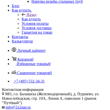
Нарезка резьбы стальных труб
Блог
Как купить
Назад
Как купить
Условия оплаты
Условия доставки
Гарантия на товар
Контакты
Калькулятор
Личный кабинет
Корзина
0
Избранные товары
0
Сравнение товаров
0
+7 (495) 532‑34‑31
Контактная информация
МО, г.о. Балашиха (Железнодорожный), д. Пуршево, ул.
Новослободская, стр. 19А, Линия А, павильон 1 (рынок
"Путёвый")
info@2x2san.ru