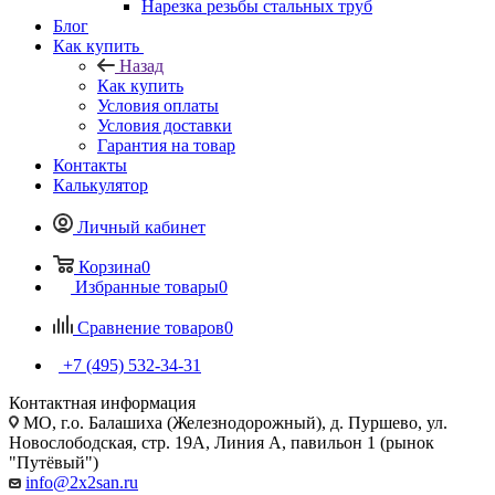
Нарезка резьбы стальных труб
Блог
Как купить
Назад
Как купить
Условия оплаты
Условия доставки
Гарантия на товар
Контакты
Калькулятор
Личный кабинет
Корзина
0
Избранные товары
0
Сравнение товаров
0
+7 (495) 532‑34‑31
Контактная информация
МО, г.о. Балашиха (Железнодорожный), д. Пуршево, ул.
Новослободская, стр. 19А, Линия А, павильон 1 (рынок
"Путёвый")
info@2x2san.ru