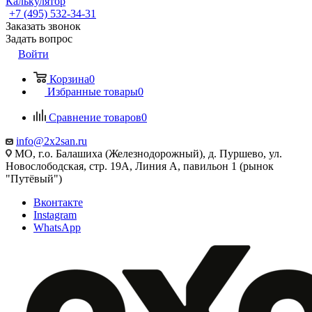
Калькулятор
+7 (495) 532‑34‑31
Заказать звонок
Задать вопрос
Войти
Корзина
0
Избранные товары
0
Сравнение товаров
0
info@2x2san.ru
МО, г.о. Балашиха (Железнодорожный), д. Пуршево, ул.
Новослободская, стр. 19А, Линия А, павильон 1 (рынок
"Путёвый")
Вконтакте
Instagram
WhatsApp