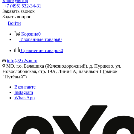
Калькулятор
+7 (495) 532‑34‑31
Заказать звонок
Задать вопрос
Войти
Корзина
0
Избранные товары
0
Сравнение товаров
0
info@2x2san.ru
МО, г.о. Балашиха (Железнодорожный), д. Пуршево, ул.
Новослободская, стр. 19А, Линия А, павильон 1 (рынок
"Путёвый")
Вконтакте
Instagram
WhatsApp