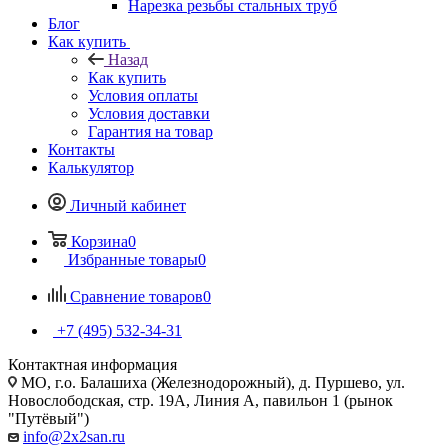
Нарезка резьбы стальных труб
Блог
Как купить
Назад
Как купить
Условия оплаты
Условия доставки
Гарантия на товар
Контакты
Калькулятор
Личный кабинет
Корзина
0
Избранные товары
0
Сравнение товаров
0
+7 (495) 532‑34‑31
Контактная информация
МО, г.о. Балашиха (Железнодорожный), д. Пуршево, ул.
Новослободская, стр. 19А, Линия А, павильон 1 (рынок
"Путёвый")
info@2x2san.ru