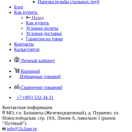
Нарезка резьбы стальных труб
Блог
Как купить
Назад
Как купить
Условия оплаты
Условия доставки
Гарантия на товар
Контакты
Калькулятор
Личный кабинет
Корзина
0
Избранные товары
0
Сравнение товаров
0
+7 (495) 532‑34‑31
Контактная информация
МО, г.о. Балашиха (Железнодорожный), д. Пуршево, ул.
Новослободская, стр. 19А, Линия А, павильон 1 (рынок
"Путёвый")
info@2x2san.ru