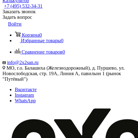
Калькулятор
+7 (495) 532‑34‑31
Заказать звонок
Задать вопрос
Войти
Корзина
0
Избранные товары
0
Сравнение товаров
0
info@2x2san.ru
МО, г.о. Балашиха (Железнодорожный), д. Пуршево, ул.
Новослободская, стр. 19А, Линия А, павильон 1 (рынок
"Путёвый")
Вконтакте
Instagram
WhatsApp