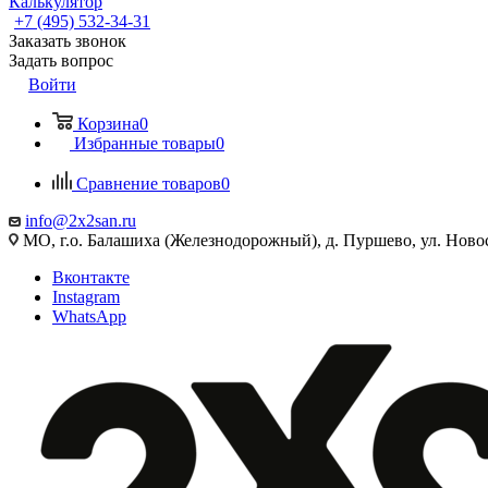
Калькулятор
+7 (495) 532‑34‑31
Заказать звонок
Задать вопрос
Войти
Корзина
0
Избранные товары
0
Сравнение товаров
0
info@2x2san.ru
МО, г.о. Балашиха (Железнодорожный), д. Пуршево, ул. Новос
Вконтакте
Instagram
WhatsApp