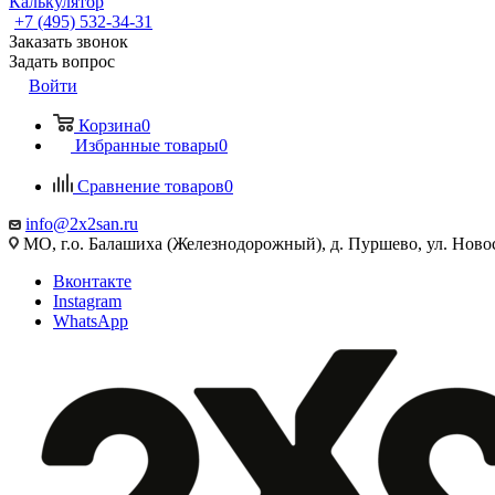
Калькулятор
+7 (495) 532‑34‑31
Заказать звонок
Задать вопрос
Войти
Корзина
0
Избранные товары
0
Сравнение товаров
0
info@2x2san.ru
МО, г.о. Балашиха (Железнодорожный), д. Пуршево, ул. Новос
Вконтакте
Instagram
WhatsApp