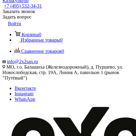
Калькулятор
+7 (495) 532‑34‑31
Заказать звонок
Задать вопрос
Войти
Корзина
0
Избранные товары
0
Сравнение товаров
0
info@2x2san.ru
МО, г.о. Балашиха (Железнодорожный), д. Пуршево, ул.
Новослободская, стр. 19А, Линия А, павильон 1 (рынок
"Путёвый")
Вконтакте
Instagram
WhatsApp