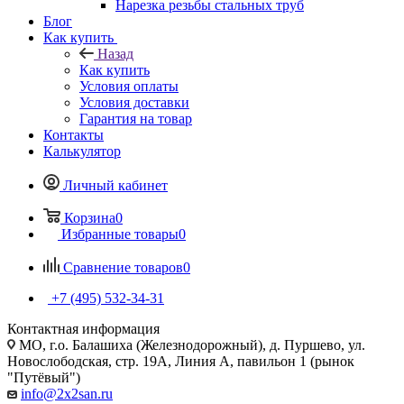
Нарезка резьбы стальных труб
Блог
Как купить
Назад
Как купить
Условия оплаты
Условия доставки
Гарантия на товар
Контакты
Калькулятор
Личный кабинет
Корзина
0
Избранные товары
0
Сравнение товаров
0
+7 (495) 532‑34‑31
Контактная информация
МО, г.о. Балашиха (Железнодорожный), д. Пуршево, ул.
Новослободская, стр. 19А, Линия А, павильон 1 (рынок
"Путёвый")
info@2x2san.ru