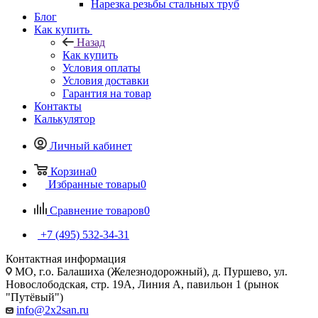
Нарезка резьбы стальных труб
Блог
Как купить
Назад
Как купить
Условия оплаты
Условия доставки
Гарантия на товар
Контакты
Калькулятор
Личный кабинет
Корзина
0
Избранные товары
0
Сравнение товаров
0
+7 (495) 532‑34‑31
Контактная информация
МО, г.о. Балашиха (Железнодорожный), д. Пуршево, ул.
Новослободская, стр. 19А, Линия А, павильон 1 (рынок
"Путёвый")
info@2x2san.ru