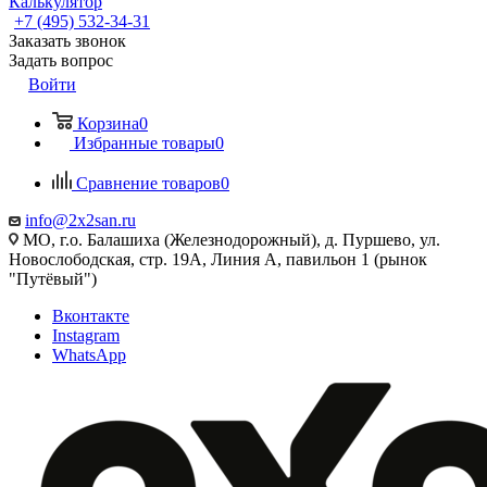
Калькулятор
+7 (495) 532‑34‑31
Заказать звонок
Задать вопрос
Войти
Корзина
0
Избранные товары
0
Сравнение товаров
0
info@2x2san.ru
МО, г.о. Балашиха (Железнодорожный), д. Пуршево, ул.
Новослободская, стр. 19А, Линия А, павильон 1 (рынок
"Путёвый")
Вконтакте
Instagram
WhatsApp