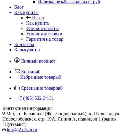
Нарезка резьбы стальных труб
Блог
Как купить
Назад
Как купить
Условия оплаты
Условия доставки
Гарантия на товар
Контакты
Калькулятор
Личный кабинет
Корзина
0
Избранные товары
0
Сравнение товаров
0
+7 (495) 532‑34‑31
Контактная информация
МО, г.о. Балашиха (Железнодорожный), д. Пуршево, ул.
Новослободская, стр. 19А, Линия А, павильон 1 (рынок
"Путёвый")
info@2x2san.ru