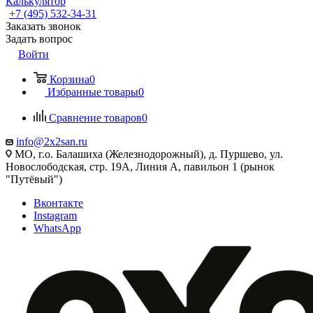
Калькулятор
+7 (495) 532‑34‑31
Заказать звонок
Задать вопрос
Войти
Корзина
0
Избранные товары
0
Сравнение товаров
0
info@2x2san.ru
МО, г.о. Балашиха (Железнодорожный), д. Пуршево, ул.
Новослободская, стр. 19А, Линия А, павильон 1 (рынок
"Путёвый")
Вконтакте
Instagram
WhatsApp