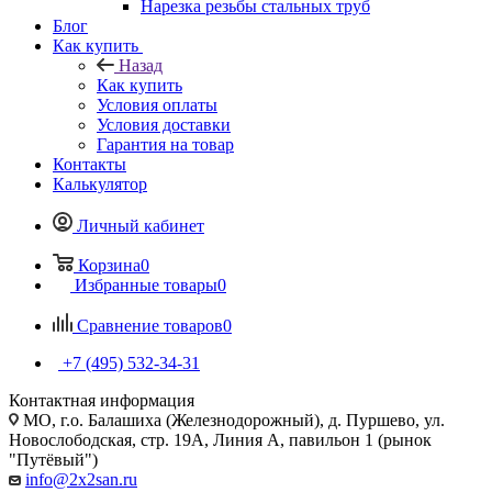
Нарезка резьбы стальных труб
Блог
Как купить
Назад
Как купить
Условия оплаты
Условия доставки
Гарантия на товар
Контакты
Калькулятор
Личный кабинет
Корзина
0
Избранные товары
0
Сравнение товаров
0
+7 (495) 532‑34‑31
Контактная информация
МО, г.о. Балашиха (Железнодорожный), д. Пуршево, ул.
Новослободская, стр. 19А, Линия А, павильон 1 (рынок
"Путёвый")
info@2x2san.ru