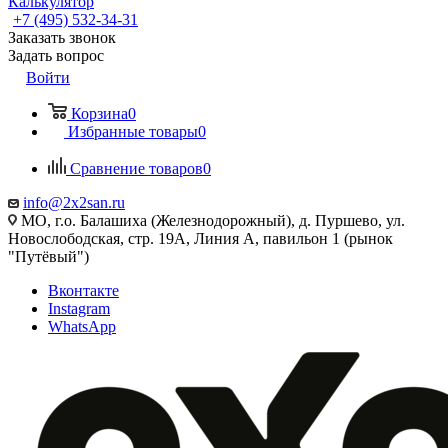
Калькулятор
+7 (495) 532‑34‑31
Заказать звонок
Задать вопрос
Войти
Корзина
0
Избранные товары
0
Сравнение товаров
0
info@2x2san.ru
МО, г.о. Балашиха (Железнодорожный), д. Пуршево, ул.
Новослободская, стр. 19А, Линия А, павильон 1 (рынок
"Путёвый")
Вконтакте
Instagram
WhatsApp