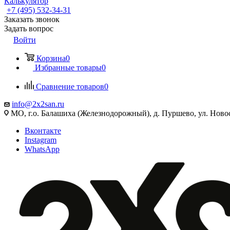
Калькулятор
+7 (495) 532‑34‑31
Заказать звонок
Задать вопрос
Войти
Корзина
0
Избранные товары
0
Сравнение товаров
0
info@2x2san.ru
МО, г.о. Балашиха (Железнодорожный), д. Пуршево, ул. Новос
Вконтакте
Instagram
WhatsApp