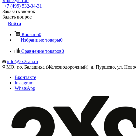
Калькулятор
+7 (495) 532‑34‑31
Заказать звонок
Задать вопрос
Войти
Корзина
0
Избранные товары
0
Сравнение товаров
0
info@2x2san.ru
МО, г.о. Балашиха (Железнодорожный), д. Пуршево, ул. Новос
Вконтакте
Instagram
WhatsApp