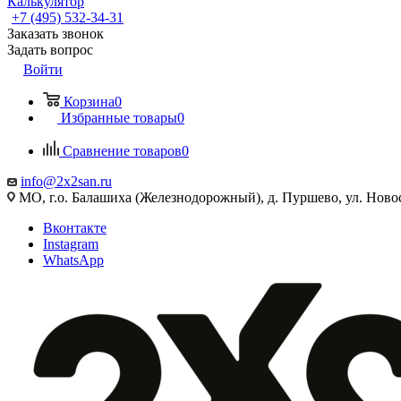
Калькулятор
+7 (495) 532‑34‑31
Заказать звонок
Задать вопрос
Войти
Корзина
0
Избранные товары
0
Сравнение товаров
0
info@2x2san.ru
МО, г.о. Балашиха (Железнодорожный), д. Пуршево, ул. Новос
Вконтакте
Instagram
WhatsApp