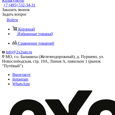
Калькулятор
+7 (495) 532‑34‑31
Заказать звонок
Задать вопрос
Войти
Корзина
0
Избранные товары
0
Сравнение товаров
0
info@2x2san.ru
МО, г.о. Балашиха (Железнодорожный), д. Пуршево, ул.
Новослободская, стр. 19А, Линия А, павильон 1 (рынок
"Путёвый")
Вконтакте
Instagram
WhatsApp