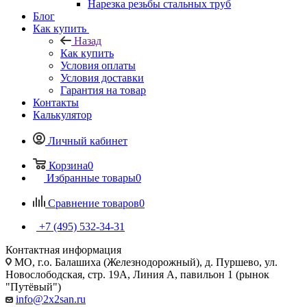
Нарезка резьбы стальных труб
Блог
Как купить
Назад
Как купить
Условия оплаты
Условия доставки
Гарантия на товар
Контакты
Калькулятор
Личный кабинет
Корзина
0
Избранные товары
0
Сравнение товаров
0
+7 (495) 532‑34‑31
Контактная информация
МО, г.о. Балашиха (Железнодорожный), д. Пуршево, ул.
Новослободская, стр. 19А, Линия А, павильон 1 (рынок
"Путёвый")
info@2x2san.ru