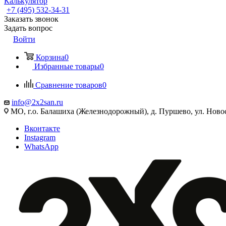
Калькулятор
+7 (495) 532‑34‑31
Заказать звонок
Задать вопрос
Войти
Корзина
0
Избранные товары
0
Сравнение товаров
0
info@2x2san.ru
МО, г.о. Балашиха (Железнодорожный), д. Пуршево, ул. Новос
Вконтакте
Instagram
WhatsApp