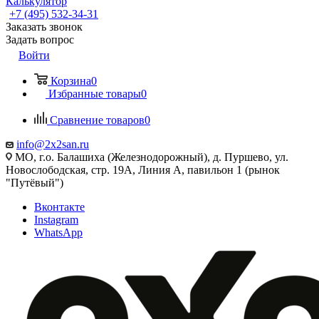
Калькулятор
+7 (495) 532‑34‑31
Заказать звонок
Задать вопрос
Войти
Корзина
0
Избранные товары
0
Сравнение товаров
0
info@2x2san.ru
МО, г.о. Балашиха (Железнодорожный), д. Пуршево, ул.
Новослободская, стр. 19А, Линия А, павильон 1 (рынок
"Путёвый")
Вконтакте
Instagram
WhatsApp