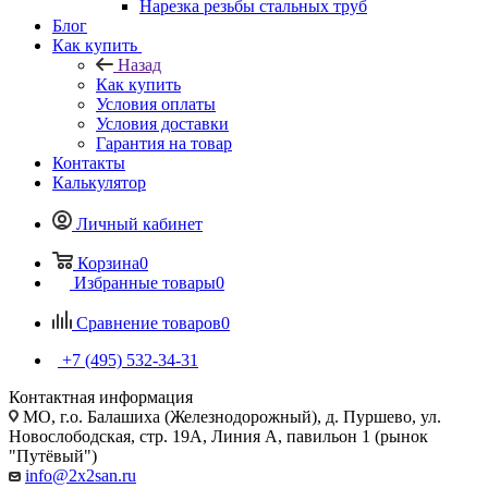
Нарезка резьбы стальных труб
Блог
Как купить
Назад
Как купить
Условия оплаты
Условия доставки
Гарантия на товар
Контакты
Калькулятор
Личный кабинет
Корзина
0
Избранные товары
0
Сравнение товаров
0
+7 (495) 532‑34‑31
Контактная информация
МО, г.о. Балашиха (Железнодорожный), д. Пуршево, ул.
Новослободская, стр. 19А, Линия А, павильон 1 (рынок
"Путёвый")
info@2x2san.ru