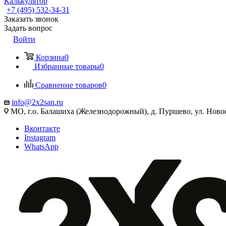
Калькулятор
+7 (495) 532‑34‑31
Заказать звонок
Задать вопрос
Войти
Корзина
0
Избранные товары
0
Сравнение товаров
0
info@2x2san.ru
МО, г.о. Балашиха (Железнодорожный), д. Пуршево, ул. Новос
Вконтакте
Instagram
WhatsApp