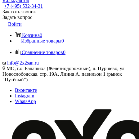
Калькулятор
+7 (495) 532‑34‑31
Заказать звонок
Задать вопрос
Войти
Корзина
0
Избранные товары
0
Сравнение товаров
0
info@2x2san.ru
МО, г.о. Балашиха (Железнодорожный), д. Пуршево, ул.
Новослободская, стр. 19А, Линия А, павильон 1 (рынок
"Путёвый")
Вконтакте
Instagram
WhatsApp