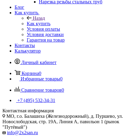
Нарезка резьбы стальных труб
Блог
Как купить
Назад
Как купить
Условия оплаты
Условия доставки
Гарантия на товар
Контакты
Калькулятор
Личный кабинет
Корзина
0
Избранные товары
0
Сравнение товаров
0
+7 (495) 532‑34‑31
Контактная информация
МО, г.о. Балашиха (Железнодорожный), д. Пуршево, ул.
Новослободская, стр. 19А, Линия А, павильон 1 (рынок
"Путёвый")
info@2x2san.ru