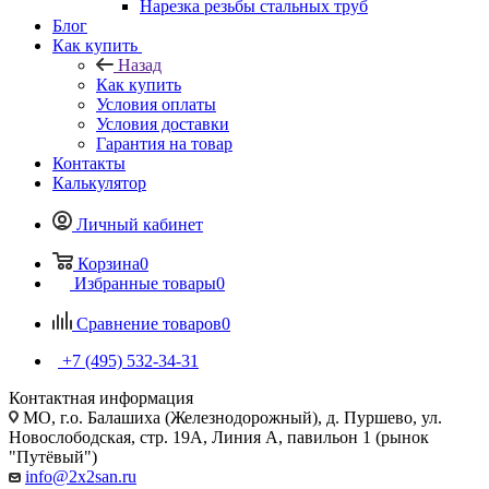
Нарезка резьбы стальных труб
Блог
Как купить
Назад
Как купить
Условия оплаты
Условия доставки
Гарантия на товар
Контакты
Калькулятор
Личный кабинет
Корзина
0
Избранные товары
0
Сравнение товаров
0
+7 (495) 532‑34‑31
Контактная информация
МО, г.о. Балашиха (Железнодорожный), д. Пуршево, ул.
Новослободская, стр. 19А, Линия А, павильон 1 (рынок
"Путёвый")
info@2x2san.ru