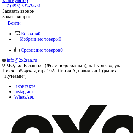
Калькулятор
+7 (495) 532‑34‑31
Заказать звонок
Задать вопрос
Войти
Корзина
0
Избранные товары
0
Сравнение товаров
0
info@2x2san.ru
МО, г.о. Балашиха (Железнодорожный), д. Пуршево, ул.
Новослободская, стр. 19А, Линия А, павильон 1 (рынок
"Путёвый")
Вконтакте
Instagram
WhatsApp