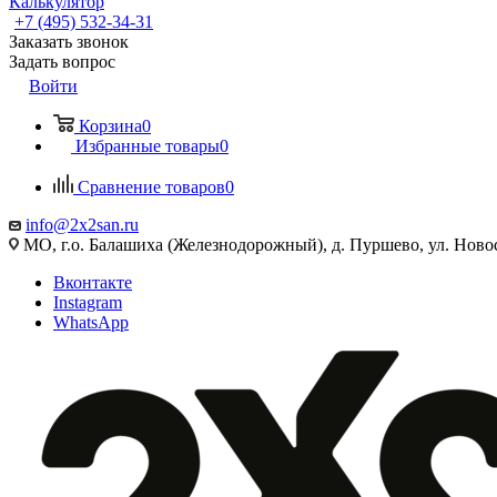
Калькулятор
+7 (495) 532‑34‑31
Заказать звонок
Задать вопрос
Войти
Корзина
0
Избранные товары
0
Сравнение товаров
0
info@2x2san.ru
МО, г.о. Балашиха (Железнодорожный), д. Пуршево, ул. Новос
Вконтакте
Instagram
WhatsApp