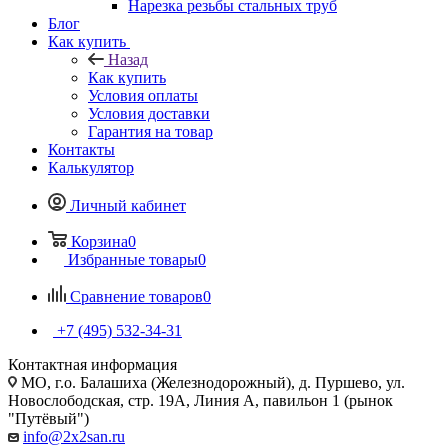
Нарезка резьбы стальных труб
Блог
Как купить
Назад
Как купить
Условия оплаты
Условия доставки
Гарантия на товар
Контакты
Калькулятор
Личный кабинет
Корзина
0
Избранные товары
0
Сравнение товаров
0
+7 (495) 532‑34‑31
Контактная информация
МО, г.о. Балашиха (Железнодорожный), д. Пуршево, ул.
Новослободская, стр. 19А, Линия А, павильон 1 (рынок
"Путёвый")
info@2x2san.ru