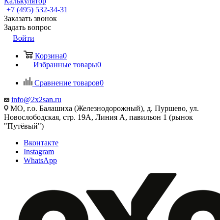
Калькулятор
+7 (495) 532‑34‑31
Заказать звонок
Задать вопрос
Войти
Корзина
0
Избранные товары
0
Сравнение товаров
0
info@2x2san.ru
МО, г.о. Балашиха (Железнодорожный), д. Пуршево, ул.
Новослободская, стр. 19А, Линия А, павильон 1 (рынок
"Путёвый")
Вконтакте
Instagram
WhatsApp