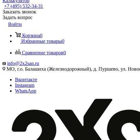
Калькулятор
+7 (495) 532‑34‑31
Заказать звонок
Задать вопрос
Войти
Корзина
0
Избранные товары
0
Сравнение товаров
0
info@2x2san.ru
МО, г.о. Балашиха (Железнодорожный), д. Пуршево, ул. Новос
Вконтакте
Instagram
WhatsApp