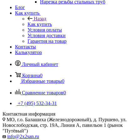
Нарезка резьбы стальных труб
Блог
Как купить
Назад
Как купить
Условия оплаты
Условия доставки
Гарантия на товар
Контакты
Калькулятор
Личный кабинет
Корзина
0
Избранные товары
0
Сравнение товаров
0
+7 (495) 532‑34‑31
Контактная информация
МО, г.о. Балашиха (Железнодорожный), д. Пуршево, ул.
Новослободская, стр. 19А, Линия А, павильон 1 (рынок
"Путёвый")
info@2x2san.ru