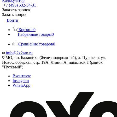
Калькулятор
+7 (495) 532‑34‑31
Заказать звонок
Задать вопрос
Войти
Корзина
0
Избранные товары
0
Сравнение товаров
0
info@2x2san.ru
МО, г.о. Балашиха (Железнодорожный), д. Пуршево, ул.
Новослободская, стр. 19А, Линия А, павильон 1 (рынок
"Путёвый")
Вконтакте
Instagram
WhatsApp