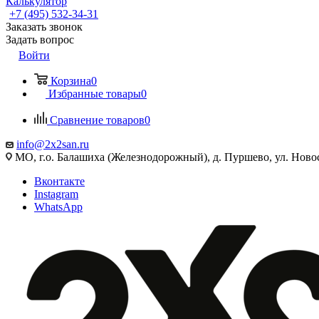
Калькулятор
+7 (495) 532‑34‑31
Заказать звонок
Задать вопрос
Войти
Корзина
0
Избранные товары
0
Сравнение товаров
0
info@2x2san.ru
МО, г.о. Балашиха (Железнодорожный), д. Пуршево, ул. Новос
Вконтакте
Instagram
WhatsApp