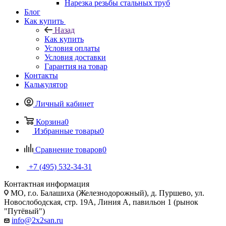
Нарезка резьбы стальных труб
Блог
Как купить
Назад
Как купить
Условия оплаты
Условия доставки
Гарантия на товар
Контакты
Калькулятор
Личный кабинет
Корзина
0
Избранные товары
0
Сравнение товаров
0
+7 (495) 532‑34‑31
Контактная информация
МО, г.о. Балашиха (Железнодорожный), д. Пуршево, ул.
Новослободская, стр. 19А, Линия А, павильон 1 (рынок
"Путёвый")
info@2x2san.ru