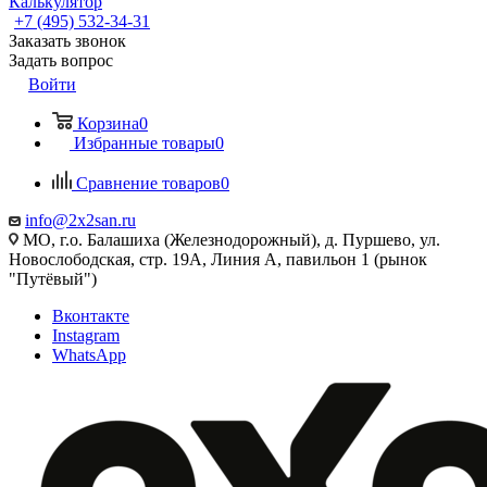
Калькулятор
+7 (495) 532‑34‑31
Заказать звонок
Задать вопрос
Войти
Корзина
0
Избранные товары
0
Сравнение товаров
0
info@2x2san.ru
МО, г.о. Балашиха (Железнодорожный), д. Пуршево, ул.
Новослободская, стр. 19А, Линия А, павильон 1 (рынок
"Путёвый")
Вконтакте
Instagram
WhatsApp