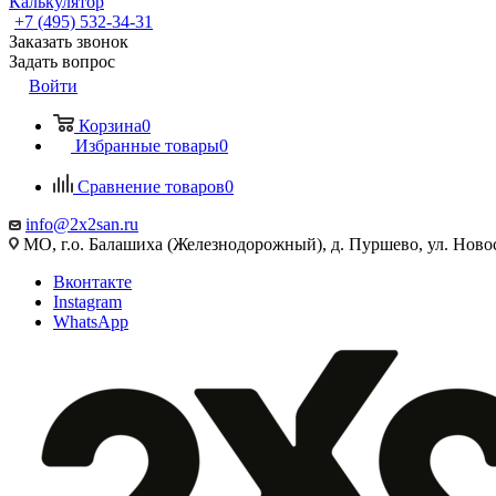
Калькулятор
+7 (495) 532‑34‑31
Заказать звонок
Задать вопрос
Войти
Корзина
0
Избранные товары
0
Сравнение товаров
0
info@2x2san.ru
МО, г.о. Балашиха (Железнодорожный), д. Пуршево, ул. Новос
Вконтакте
Instagram
WhatsApp