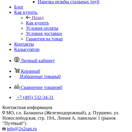
Нарезка резьбы стальных труб
Блог
Как купить
Назад
Как купить
Условия оплаты
Условия доставки
Гарантия на товар
Контакты
Калькулятор
Личный кабинет
Корзина
0
Избранные товары
0
Сравнение товаров
0
+7 (495) 532‑34‑31
Контактная информация
МО, г.о. Балашиха (Железнодорожный), д. Пуршево, ул.
Новослободская, стр. 19А, Линия А, павильон 1 (рынок
"Путёвый")
info@2x2san.ru