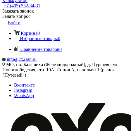
Калькулятор
+7 (495) 532‑34‑31
Заказать звонок
Задать вопрос
Войти
Корзина
0
Избранные товары
0
Сравнение товаров
0
info@2x2san.ru
МО, г.о. Балашиха (Железнодорожный), д. Пуршево, ул.
Новослободская, стр. 19А, Линия А, павильон 1 (рынок
"Путёвый")
Вконтакте
Instagram
WhatsApp