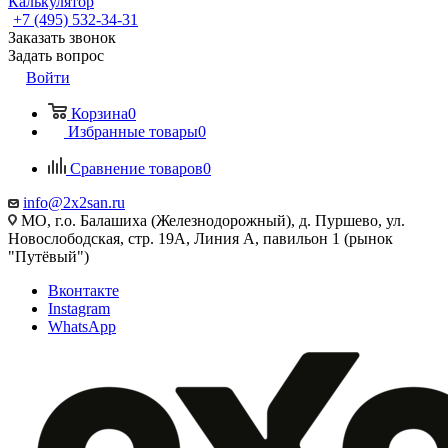
Калькулятор
+7 (495) 532‑34‑31
Заказать звонок
Задать вопрос
Войти
Корзина
0
Избранные товары
0
Сравнение товаров
0
info@2x2san.ru
МО, г.о. Балашиха (Железнодорожный), д. Пуршево, ул.
Новослободская, стр. 19А, Линия А, павильон 1 (рынок
"Путёвый")
Вконтакте
Instagram
WhatsApp