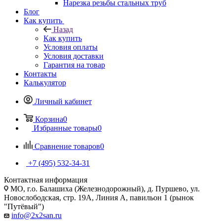
Нарезка резьбы стальных труб
Блог
Как купить
Назад
Как купить
Условия оплаты
Условия доставки
Гарантия на товар
Контакты
Калькулятор
Личный кабинет
Корзина
0
Избранные товары
0
Сравнение товаров
0
+7 (495) 532‑34‑31
Контактная информация
МО, г.о. Балашиха (Железнодорожный), д. Пуршево, ул.
Новослободская, стр. 19А, Линия А, павильон 1 (рынок
"Путёвый")
info@2x2san.ru