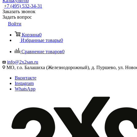
Калькулятор
+7 (495) 532‑34‑31
Заказать звонок
Задать вопрос
Войти
Корзина
0
Избранные товары
0
Сравнение товаров
0
info@2x2san.ru
МО, г.о. Балашиха (Железнодорожный), д. Пуршево, ул. Новос
Вконтакте
Instagram
WhatsApp