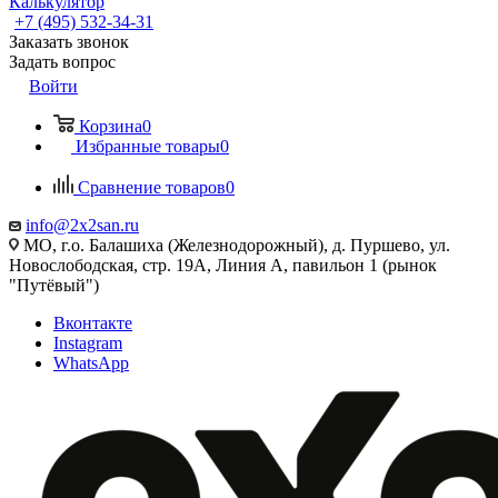
Калькулятор
+7 (495) 532‑34‑31
Заказать звонок
Задать вопрос
Войти
Корзина
0
Избранные товары
0
Сравнение товаров
0
info@2x2san.ru
МО, г.о. Балашиха (Железнодорожный), д. Пуршево, ул.
Новослободская, стр. 19А, Линия А, павильон 1 (рынок
"Путёвый")
Вконтакте
Instagram
WhatsApp