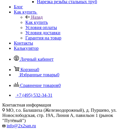
Нарезка резьбы стальных труб
Блог
Как купить
Назад
Как купить
Условия оплаты
Условия доставки
Гарантия на товар
Контакты
Калькулятор
Личный кабинет
Корзина
0
Избранные товары
0
Сравнение товаров
0
+7 (495) 532‑34‑31
Контактная информация
МО, г.о. Балашиха (Железнодорожный), д. Пуршево, ул.
Новослободская, стр. 19А, Линия А, павильон 1 (рынок
"Путёвый")
info@2x2san.ru