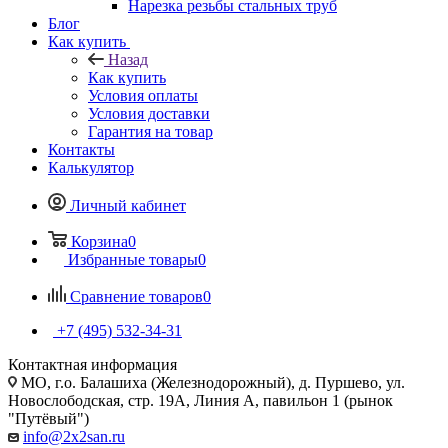
Нарезка резьбы стальных труб
Блог
Как купить
Назад
Как купить
Условия оплаты
Условия доставки
Гарантия на товар
Контакты
Калькулятор
Личный кабинет
Корзина
0
Избранные товары
0
Сравнение товаров
0
+7 (495) 532‑34‑31
Контактная информация
МО, г.о. Балашиха (Железнодорожный), д. Пуршево, ул.
Новослободская, стр. 19А, Линия А, павильон 1 (рынок
"Путёвый")
info@2x2san.ru