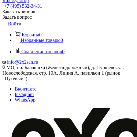
Калькулятор
+7 (495) 532‑34‑31
Заказать звонок
Задать вопрос
Войти
Корзина
0
Избранные товары
0
Сравнение товаров
0
info@2x2san.ru
МО, г.о. Балашиха (Железнодорожный), д. Пуршево, ул.
Новослободская, стр. 19А, Линия А, павильон 1 (рынок
"Путёвый")
Вконтакте
Instagram
WhatsApp