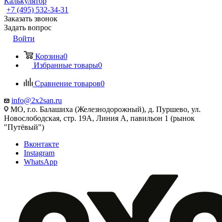
Калькулятор
+7 (495) 532‑34‑31
Заказать звонок
Задать вопрос
Войти
Корзина
0
Избранные товары
0
Сравнение товаров
0
info@2x2san.ru
МО, г.о. Балашиха (Железнодорожный), д. Пуршево, ул.
Новослободская, стр. 19А, Линия А, павильон 1 (рынок
"Путёвый")
Вконтакте
Instagram
WhatsApp