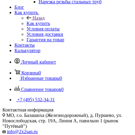
Нарезка резьбы стальных труб
Блог
Как купить
Назад
Как купить
Условия оплаты
Условия доставки
Гарантия на товар
Контакты
Калькулятор
Личный кабинет
Корзина
0
Избранные товары
0
Сравнение товаров
0
+7 (495) 532‑34‑31
Контактная информация
МО, г.о. Балашиха (Железнодорожный), д. Пуршево, ул.
Новослободская, стр. 19А, Линия А, павильон 1 (рынок
"Путёвый")
info@2x2san.ru